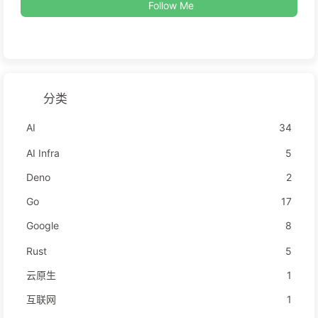
Follow Me
分类
AI
34
AI Infra
5
Deno
2
Go
17
Google
8
Rust
5
云原生
1
互联网
1