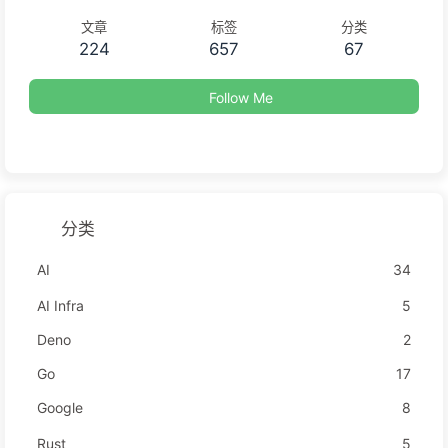
文章
标签
分类
224
657
67
Follow Me
分类
AI
34
AI Infra
5
Deno
2
Go
17
Google
8
Rust
5