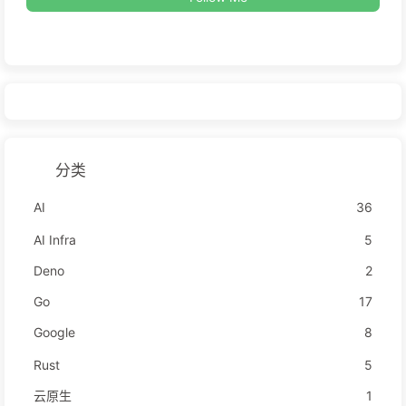
分类
AI
36
AI Infra
5
Deno
2
Go
17
Google
8
Rust
5
云原生
1