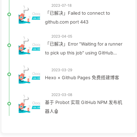
2023-07-18
「已解决」Failed to connect to
github.com port 443
2023-04-05
「已解决」Error "Waiting for a runner
to pick up this job" using GitHub
Actions
2023-03-29
Hexo × Github Pages 免费搭建博客
2023-03-08
基于 Probot 实现 GitHub NPM 发布机
器人🤖