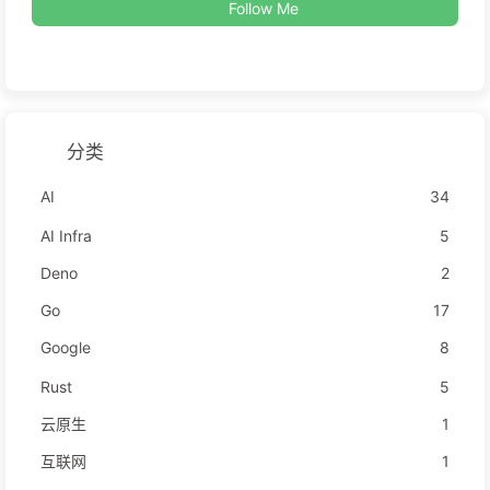
Follow Me
分类
AI
34
AI Infra
5
Deno
2
Go
17
Google
8
Rust
5
云原生
1
互联网
1