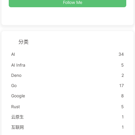
Follow Me
分类
AI
34
AI Infra
5
Deno
2
Go
17
Google
8
Rust
5
云原生
1
互联网
1