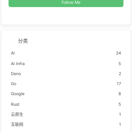
Follow Me
分类
AI
34
AI Infra
5
Deno
2
Go
17
Google
8
Rust
5
云原生
1
互联网
1