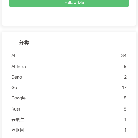
Follow Me
分类
AI
34
AI Infra
5
Deno
2
Go
17
Google
8
Rust
5
云原生
1
互联网
1