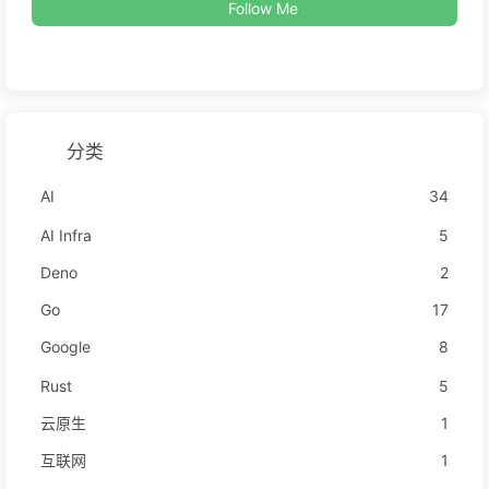
Follow Me
分类
AI
34
AI Infra
5
Deno
2
Go
17
Google
8
Rust
5
云原生
1
互联网
1