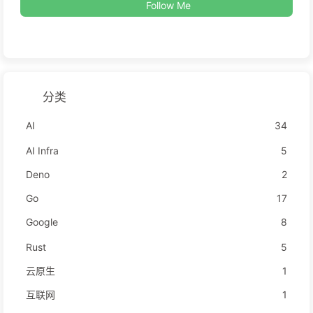
Follow Me
分类
AI
34
AI Infra
5
Deno
2
Go
17
Google
8
Rust
5
云原生
1
互联网
1