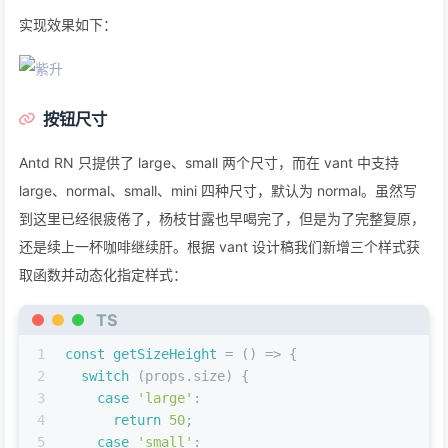
实现效果如下：
按钮尺寸
Antd RN 只提供了 large、small 两个尺寸，而在 vant 中支持
large、normal、small、mini 四种尺寸，默认为 normal。虽然写
到这里已经很疲倦了，杨枝甘露也早喝完了，但是为了完整复原，
还是续上一杯咖啡继续肝。根据 vant 设计稿我们新增三个样式获
取函数并动态化指定样式：
TS
1
const
getSizeHeight
 = (
) => {
2
switch
 (props.
size
) {
3
case
'large'
:
4
return
50
;
5
case
'small'
: