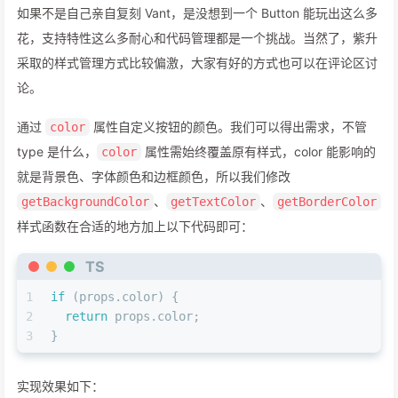
26
return
16
;
如果不是自己亲自复刻 Vant，是没想到一个 Button 能玩出这么多
27
case
'small'
:
花，支持特性这么多耐心和代码管理都是一个挑战。当然了，紫升
28
return
12
;
采取的样式管理方式比较偏激，大家有好的方式也可以在评论区讨
29
case
'mini'
:
30
return
10
;
论。
31
default
:
32
return
14
;
通过
属性自定义按钮的颜色。我们可以得出需求，不管
color
33
  }
type 是什么，
属性需始终覆盖原有样式，color 能影响的
color
34
};
就是背景色、字体颜色和边框颜色，所以我们修改
35
、
、
getBackgroundColor
getTextColor
getBorderColor
36
const
 styles = 
StyleSheet
.
create
({
37
container
: {
样式函数在合适的地方加上以下代码即可：
38
paddingHorizontal
: 
getSizePadding
(),
39
  },
TS
40
textStyle
: {
1
if
 (props.
color
) {
41
fontSize
: 
getSizeFontSize
(),
2
return
 props.
color
;
42
  },
3
}
43
wrapper
: {
44
height
: 
getSizeHeight
(),
45
  },
实现效果如下：