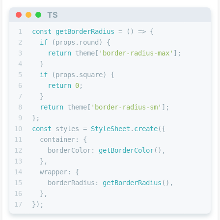
TS
1
const
getBorderRadius
 = (
) => {
2
if
 (props.
round
) {
3
return
 theme[
'border-radius-max'
];
4
  }
5
if
 (props.
square
) {
6
return
0
;
7
  }
8
return
 theme[
'border-radius-sm'
];
9
};
10
const
 styles = 
StyleSheet
.
create
({
11
container
: {
12
borderColor
: 
getBorderColor
(),
13
  },
14
wrapper
: {
15
borderRadius
: 
getBorderRadius
(),
16
  },
17
});