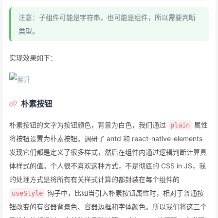
39
40
const
 styles = 
StyleSheet
.
create
({
注意：子组件可能是字符串，也可能是组件，所以需要判断
41
container
: {
类型。
42
alignItems
: 
'center'
,
43
backgroundColor
: 
getBackgroundColor
(),
44
borderColor
: 
getBorderColor
(),
实现效果如下：
45
borderRadius
: theme[
'border-radius-sm'
],
46
borderWidth
: theme[
'border-width-base'
],
47
flexDirection
: 
'row'
,
48
flex
: 
1
,
朴素按钮
49
justifyContent
: 
'center'
,
50
opacity
: 
1
,
朴素按钮的文字为按钮颜色，背景为白色，我们通过
属性
plain
51
paddingHorizontal
: 
15
,
将按钮设置为朴素按钮。调研了 antd 和 react-native-elements
52
    },
53
indicator
: {
发现它们都是定义了很多样式，然后在组件内通过逻辑判断计算具
54
marginRight
: theme[
'padding-xs'
],
体样式的值。个人很不喜欢这种方式，不是彻底的 CSS in JS，我
55
    },
的处理方式是将所有有关样式计算的都封装在每个组件的
56
textStyle
: {
钩子中，比如当引入朴素按钮属性时，相对于普通按
useStyle
57
color
: 
getTextColor
(),
58
fontSize
: 
14
,
钮改变的有容器背景色、容器边框和字体颜色。所以我们将这三个
59
    },