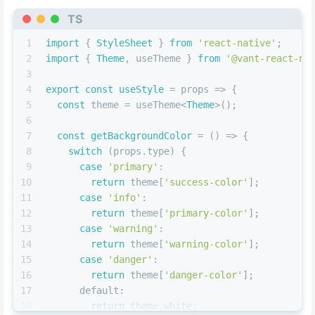
TS
1
import
 { 
StyleSheet
 } 
from
'react-native'
;
2
import
 { 
Theme
, useTheme } 
from
'@vant-react-na
3
4
export
const
useStyle
 = props => {
5
const
 theme = useTheme<
Theme
>();
6
7
const
getBackgroundColor
 = (
) => {
8
switch
 (props.
type
) {
9
case
'primary'
:
10
return
 theme[
'success-color'
];
11
case
'info'
:
12
return
 theme[
'primary-color'
];
13
case
'warning'
:
14
return
 theme[
'warning-color'
];
15
case
'danger'
:
16
return
 theme[
'danger-color'
];
17
default
:
18
return
 theme.
white
;