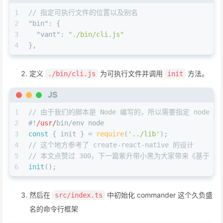
1
// 指定可执行文件的位置以及别名
2
"bin"
:
{
3
"vant"
:
"./bin/cli.js"
4
}
,
定义
为可执行文件并调用
方法。
./bin/cli.js
init
JS
1
// 由于我们的脚本是 Node 编写的，所以需要指定 node 
2
#!
/usr/
bin/env node
3
const
 { init } = 
require
(
'../lib'
);
4
// 这个地方参考了 create-react-native 的设计
5
// 本文点赞过 300，下一篇紫升带小黑为大家带来《基于 TypeScr
6
init
();
然后在
中初始化 commander 这个久负盛
src/index.ts
名的命令行框架