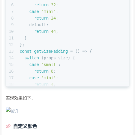
6
return
32
;
7
case
'mini'
:
8
return
24
;
9
default
:
10
return
44
;
11
  }
12
};
13
const
getSizePadding
 = (
) => {
14
switch
 (props.
size
) {
15
case
'small'
:
16
return
8
;
17
case
'mini'
:
18
return
4
;
19
default
:
实现效果如下：
20
return
15
;
21
  }
22
};
23
const
getSizeFontSize
 = (
) => {
24
switch
 (props.
size
) {
自定义颜色
25
case
'large'
: