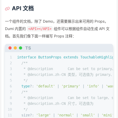
23
};
API 文档
一个组件的文档，除了 Demo，还需要展示出来可用的 Props，
Dumi 内置的
组件可以根据组件自动生成 API 文
<API></API>
档。首先我们像下面一样编写 Props 注释：
TS
1
interface
ButtonProps
extends
TouchableHighligh
2
/**
3
   * 
@description
       Can be set to primary、
4
   * 
@description
.zh-CN 类型，可选值为 primary、inf
5
   */
6
type
?: 
'default'
 | 
'primary'
 | 
'info'
 | 
'warn
7
/**
8
   * 
@description
       Can be set to large、sm
9
   * 
@description
.zh-CN 尺寸，可选值为
10
   */
11
  size?: 
'large'
 | 
'normal'
 | 
'small'
 | 
'mini'
;