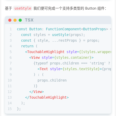
19
    }
基于
20
  };
我们便可完成一个支持多类型的 Button 组件：
useStyle
21
TSX
22
const
getTextColor
 = (
) => {
23
if
 (props.
type
 === 
'default'
) {
1
const
Button
: 
FunctionComponent
<
ButtonProps
> = 
24
return
 theme.
black
;
2
const
 styles = 
useStyle
(props);
25
    } 
else
 {
3
const
 { style, ...restProps } = props;
26
return
 theme.
white
;
4
return
 (
27
    }
5
<
TouchableHighlight
style
=
{[styles.wrapper,
28
  };
6
<
View
style
=
{styles.container}
>
29
7
        {typeof props.children === 'string' ? (
30
const
getBorderRadius
 = (
) => {
8
<
Text
style
=
{styles.textStyle}
>
{props
31
if
 (props.
round
) {
9
        ) : (
32
return
 theme[
'border-radius-max'
];
10
          props.children
33
    }
11
        )}
34
if
 (props.
square
) {
12
</
View
>
35
return
0
;
13
</
TouchableHighlight
>
36
    }
14
  );
37
return
 theme[
'border-radius-sm'
];
15
};
38
  };