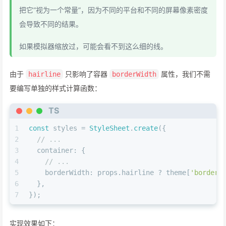
把它“视为一个常量”，因为不同的平台和不同的屏幕像素密度
会导致不同的结果。
如果模拟器缩放过，可能会看不到这么细的线。
由于
只影响了容器
属性，我们不需
hairline
borderWidth
要编写单独的样式计算函数：
TS
1
const
 styles = 
StyleSheet
.
create
({
2
// ...
3
container
: {
4
// ...
5
borderWidth
: props.
hairline
 ? theme[
'border-
6
  },
7
});
实现效果如下：