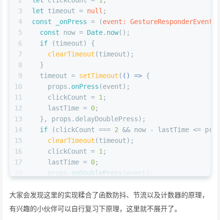
2
let
 clickCount = 
1
;
3
let
 timeout = 
null
;
4
const
_onPress
 = (
event: GestureResponderEvent
)
5
const
 now = 
Date
.
now
();
6
if
 (timeout) {
7
clearTimeout
(timeout);
8
  }
9
  timeout = 
setTimeout
(
() =>
 {
10
    props.
onPress
(event);
11
    clickCount = 
1
;
12
    lastTime = 
0
;
13
  }, props.
delayDoublePress
);
14
if
 (clickCount === 
2
 && now - lastTime <= pro
15
clearTimeout
(timeout);
16
    clickCount = 
1
;
17
    lastTime = 
0
;
18
    props.
onDoublePress
(event);
19
  } 
else
 {
大家会发现这里的实现糅合了函数防抖、节流以及计数器的原理，
20
    clickCount++;
21
    lastTime = now;
有兴趣的小伙伴可以自行复习下原理，这里就不展开了。
22
  }