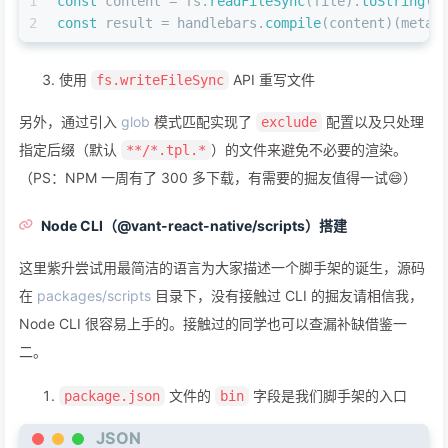
1
const
 content = fs.
readFileSync
(file).
toString
()
2
const
 result = handlebars.
compile
(content)(meta)
使用
API 重写文件
fs.writeFileSync
另外，通过引入
glob
模式匹配实现了
配置以及只处理
exclude
指定后缀（默认
）的文件来避免不必要的渲染。
**/*.tpl.*
（PS：NPM 一周有了 300 多下载，有需要的掘友值得一试😄）
Node CLI（@vant-react-native/scripts）搭建
这里紫升尝试用最简洁的语言为大家描述一个脚手架的诞生，源码
在
packages/scripts
目录下，没有接触过 CLI 的掘友请相信我，
Node CLI 很容易上手的。接触过的同学也可以查漏补缺借鉴一
二。
文件的
字段是我们脚手架的入口
package.json
bin
JSON