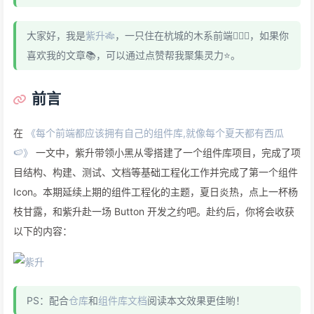
大家好，我是
紫升🎋
，一只住在杭城的木系前端🧚🏻‍♀️，如果你
喜欢我的文章📚，可以通过点赞帮我聚集灵力⭐️。
前言
在
《每个前端都应该拥有自己的组件库,就像每个夏天都有西瓜
🍉》
一文中，紫升带领小黑从零搭建了一个组件库项目，完成了项
目结构、构建、测试、文档等基础工程化工作并完成了第一个组件
Icon。本期延续上期的组件工程化的主题，夏日炎热，点上一杯杨
枝甘露，和紫升赴一场 Button 开发之约吧。赴约后，你将会收获
以下的内容：
PS：配合
仓库
和
组件库文档
阅读本文效果更佳喲！