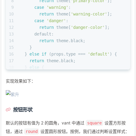
8
return
 theme[
'primary-color'
];
9
case
'warning'
:
10
return
 theme[
'warning-color'
];
11
case
'danger'
:
12
return
 theme[
'danger-color'
];
13
default
:
14
return
 theme.
black
;
15
    }
16
  } 
else
if
 (props.
type
 === 
'default'
) {
17
return
 theme.
black
;
18
  } 
else
 {
19
return
 theme.
white
;
实现效果如下：
20
  }
21
};
按钮形状
默认的按钮有值为 2 的圆角，vant 中通过
设置方形按
square
钮，通过
设置圆形按钮。按例，我们通过判断设置样式：
round