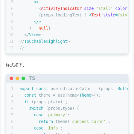
5
<>
6
<
ActivityIndicator
size
=
"small"
color
=
{
7
        {props.loadingText ? 
<
Text
style
=
{style
8
</>
9
    ) : 
null
}
10
  </
View
>
11
</
TouchableHighlight
>
12
// ...
样式如下：
TS
1
export
const
 useIndicatorColor = (
props
: 
Button
2
const
 theme = useTheme<
Theme
>();
3
if
 (props.
plain
) {
4
switch
 (props.
type
) {
5
case
'primary'
:
6
return
 theme[
'success-color'
];
7
case
'info'
: