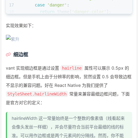
17
case
'danger'
:
18
return
 theme[
'danger-color'
];
19
default
:
实现效果如下：
20
return
 theme[
'gray-3'
];
21
    }
22
  } 
else
if
 (props.
type
 === 
'default'
) {
23
return
 theme.
black
;
24
  } 
else
 {
细边框
25
return
 theme.
white
;
26
  }
vant 实现细边框是通过设置
属性可以展示 0.5px 的
hairline
27
};
细边框。但是手机上由于分辨率的影响，贸然设置 0.5 会导致边框
不显示的兼容问题。好在 React Native 为我们提供了
常量来兼容最细边框问题，下面
StyleSheet.hairlineWidth
是官方对它的定义：
hairlineWidth 这一常量始终是一个整数的像素值（线看起来
会像头发丝一样细），并会尽量符合当前平台最细的线的标
准。可以用作边框或是两个元素间的分隔线。然而，你不能