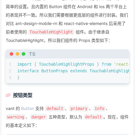
简单的设置。且内置的 Button 组件在 Android 和 ios 两个平台上
的表现并不一致。所以我们需要根据更底层的组件进行封装。我们
对比 ant-design-mobile-rn 和 react-native-elements 后采用了
前者使用的
组件。由于继承自
TouchableHighlight
TouchableHighlight，所以我们组件的 Props 类型如下：
TS
1
import
 { 
TouchableHighlightProps
 } 
from
'react-n
2
interface
ButtonProps
extends
TouchableHighlight
3
}
按钮类型
vant 的
Button
支持
、
、
、
default
primary
info
、
五种类型，默认为
。现在，组件
warning
danger
default
的基本定义如下：