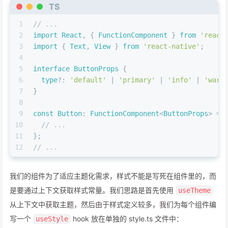
TS
1
// ...
2
import
React
, { 
FunctionComponent
 } 
from
'react
3
import
 { 
Text
, 
View
 } 
from
'react-native'
;
4
5
interface
ButtonProps
 {
6
type
?: 
'default'
 | 
'primary'
 | 
'info'
 | 
'warn
7
}
8
9
const
Button
: 
FunctionComponent
<
ButtonProps
> = 
10
// ...
11
};
12
// ...
我们的组件为了适应主题化需求，样式不能是写死在组件里的，而
是要通过上下文获取样式常量。我们思路是首先使用
useTheme
从上下文中获取主题，然后由于样式定义较多，我们为每个组件编
写一个
hook 放在单独的 style.ts 文件中：
useStyle