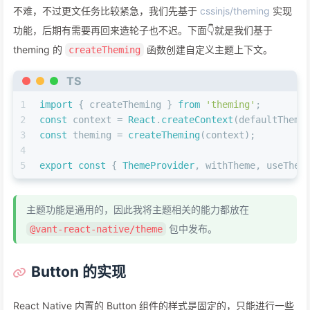
不难，不过更文任务比较紧急，我们先基于
cssinjs/theming
实现
功能，后期有需要再回来造轮子也不迟。下面👇就是我们基于
theming 的
函数创建自定义主题上下文。
createTheming
TS
1
import
 { createTheming } 
from
'theming'
;
2
const
 context = 
React
.
createContext
(defaultTheme
3
const
 theming = 
createTheming
(context);
4
5
export
const
 { 
ThemeProvider
, withTheme, useThem
主题功能是通用的，因此我将主题相关的能力都放在
包中发布。
@vant-react-native/theme
Button 的实现
React Native 内置的 Button 组件的样式是固定的，只能进行一些