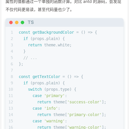
属性的值都通过一个单独的函数计算。对比 antd 的源码，会发现
60
wrapper
: {
不仅代码更易读，甚至代码量也少了。
61
borderRadius
: theme[
'border-radius-sm'
],
62
height
: 
44
,
TS
63
    },
64
  });
1
const
getBackgroundColor
 = (
) => {
65
return
 styles;
2
if
 (props.
plain
) {
66
};
3
return
 theme.
white
;
4
  }
5
// ...
6
};
7
8
const
getTextColor
 = (
) => {
9
if
 (props.
plain
) {
10
switch
 (props.
type
) {
11
case
'primary'
:
12
return
 theme[
'success-color'
];
13
case
'info'
:
14
return
 theme[
'primary-color'
];
15
case
'warning'
:
16
return
 theme[
'warning-color'
];