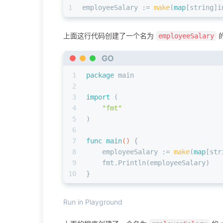
1
employeeSalary := 
make
(
map
[
string
]
i
上面这行代码创建了一个名为
employeeSalary
GO
1
package
 main
2
3
import
 (
4
"fmt"
5
)
6
7
func
main
()
 {
8
    employeeSalary := 
make
(
map
[
str
9
    fmt.Println(employeeSalary)
10
}
Run in Playground