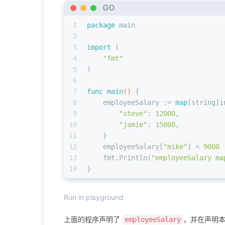
GO
1
package
 main
2
3
import
 (
4
"fmt"
5
)
6
7
func
main
()
 {
8
    employeeSalary := 
map
[
string
]
i
9
"steve"
: 
12000
,
10
"jamie"
: 
15000
,
11
    }
12
    employeeSalary[
"mike"
] = 
9000
13
    fmt.Println(
"employeeSalary ma
14
}
Run in playground
上面的程序声明了
，并在声明
employeeSalary