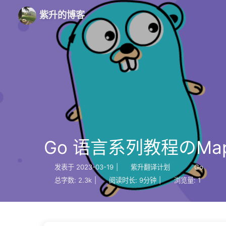
紫升的博客
Go 语言系列教程のMa
发表于
2023-03-19
|
紫升翻译计划
Go
总字数:
2.3k
|
阅读时长:
9分钟
|
浏览量:
1