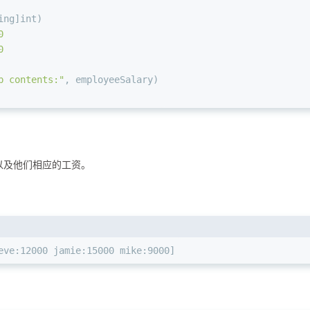
ing
]
int
)
0
0
p contents:"
, employeeSalary)
以及他们相应的工资。
eve:12000 jamie:15000 mike:9000]