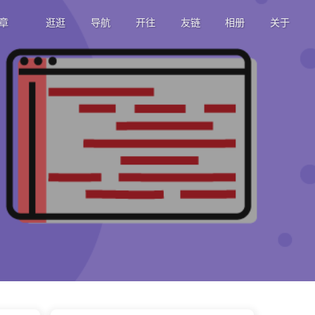
章
逛逛
导航
开往
友链
相册
关于