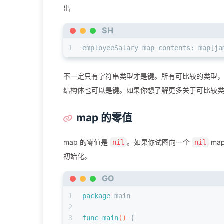
出
SH
1
employeeSalary map contents: map[ja
不一定只有字符串类型才是键。所有可比较的类型
结构体也可以是键。如果你想了解更多关于可比较
map 的零值
map 的零值是
。如果你试图向一个
ma
nil
nil
初始化。
GO
1
package
 main
2
3
func
main
()
 {