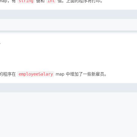
map，有
键和
值。上面的程序将打印。
string
int
。
面的程序在
map 中增加了一些新雇员。
employeeSalary