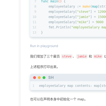
7
func
main
()
 {
8
    employeeSalary := 
make
(
map
[
str
9
    employeeSalary[
"steve"
] = 
1200
10
    employeeSalary[
"jamie"
] = 
1500
11
    employeeSalary[
"mike"
] = 
9000
12
    fmt.Println(
"employeeSalary ma
13
}
Run in playground
我们增加了三个雇员
、
和
steve
jamie
mike
上述程序打印出来。
SH
1
employeeSalary map contents: map[st
也可以在声明本身中初始化一个 map。