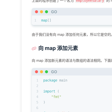
上面的程序创建了一个名为
的 
employeeSalary
GO
1
map
[]
由于我们没有向 map 添加任何元素，所以它是空的
向 map 添加元素
向 map 添加新元素的语法与数组的语法相同。下
GO
1
package
 main
2
3
import
 (
4
"fmt"
5
)
6