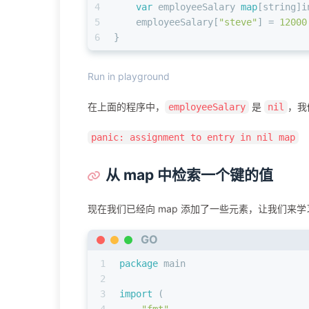
4
var
 employeeSalary 
map
[
string
]
i
5
    employeeSalary[
"steve"
] = 
12000
6
}
Run in playground
在上面的程序中，
是
，我
employeeSalary
nil
panic: assignment to entry in nil map
从 map 中检索一个键的值
现在我们已经向 map 添加了一些元素，让我们来
GO
1
package
 main
2
3
import
 (
4
"fmt"