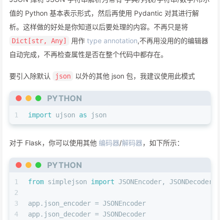
pydantic
是一个超级有用的验证库。你可以使用自己喜欢的
JSON 库将 JSON 字符串解析为带有 字典/列表/字符串/数字/布尔
值的 Python 基本表示形式，然后再使用 Pydantic 对其进行解
析。这样做的好处是你知道以后要处理的内容。不再只是将
用作
type annotation
,不再用没用的的编辑器
Dict[str, Any]
自动完成，不再检查属性是否在整个代码中都存在。
要引入除默认
以外的其他 json 包，我建议使用此模式
json
PYTHON
1
import
 ujson 
as
 json
对于 Flask，你可以使用其他
编码器
/
解码器
，如下所示：
PYTHON
1
from
 simplejson 
import
 JSONEncoder, JSONDecoder
2