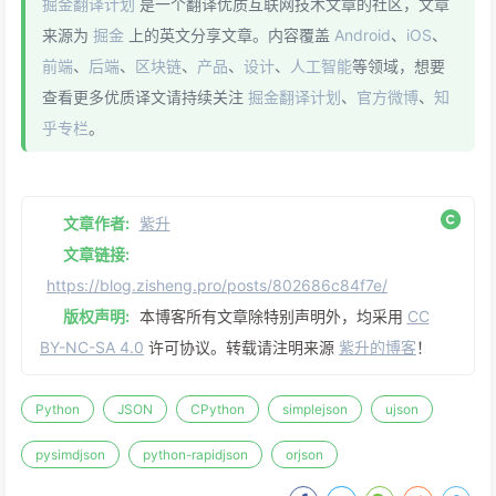
掘金翻译计划
是一个翻译优质互联网技术文章的社区，文章
来源为
掘金
上的英文分享文章。内容覆盖
Android
、
iOS
、
前端
、
后端
、
区块链
、
产品
、
设计
、
人工智能
等领域，想要
查看更多优质译文请持续关注
掘金翻译计划
、
官方微博
、
知
乎专栏
。
文章作者:
紫升
文章链接:
https://blog.zisheng.pro/posts/802686c84f7e/
版权声明:
本博客所有文章除特别声明外，均采用
CC
BY-NC-SA 4.0
许可协议。转载请注明来源
紫升的博客
！
Python
JSON
CPython
simplejson
ujson