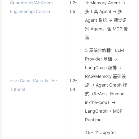
GeneArnold/AI-Agent-
L2-
→ Memory Agent →
Engineering-Course
L5
多工具 Agent → 多
Agent 系统 → 视觉识
别 Agent，含 MCP 覆
盖
5 章综合教程：LLM
Provider 基础 →
LangChain 编排 →
RAG/Memory 基础设
zkzkGamal/Agentic-AI-
L2-
施 → Agent Graph 模
Tutorial
L4
式（ReAct、Human-
in-the-loop）→
LangGraph + MCP
Runtime
45+ 个 Jupyter