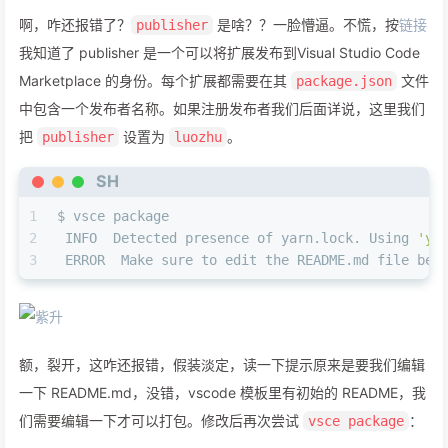
啊，咋还报错了？
是啥？？一脸懵逼。不慌，按
链接
publisher
我知道了 publisher 是一个可以将扩展发布到Visual Studio Code
Marketplace 的身份。每个扩展都需要在其
文件
package.json
中包含一个发布者名称。如果注册发布者我们后面详说，这里我们
把
设置为
。
publisher
luozhu
SH
1
$ vsce package
2
 INFO  Detected presence of yarn.lock. Using 
'ya
3
 ERROR  Make sure to edit the README.md file bef
额，裂开，这咋还报错，假装淡定，读一下提示原来是要我们编辑
一下 README.md，没错，vscode 模板里有初始的 README，我
们需要编辑一下才可以打包。修改后再次尝试
：
vsce package