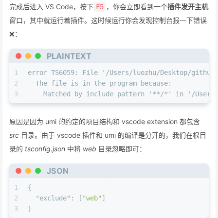
完成后进入 VS Code，按下
20
]
,
，你会立即看到一个
插件发开主机
F5
21
"configurations"
:
[
窗口，其中就运行着插件。这时候运行你会发现控制台报一下错误
22
{
❌：
23
"name"
:
"Watch Webview"
,
24
"request"
:
"attach"
,
PLAINTEXT
25
"type"
:
"node"
,
26
"preLaunchTask"
:
"npm: web-watch"
1
error TS6059: File '/Users/luozhu/Desktop/github
27
}
,
2
  The file is in the program because:
28
{
3
    Matched by include pattern '**/*' in '/Users
29
"name"
:
"Run Extension"
,
30
"type"
:
"extensionHost"
,
原因是因为 umi 的约定的项目结构和 vscode extension 都包含
31
"request"
:
"launch"
,
32
"args"
:
[
"--extensionDevelopmentPath=${wo
src
目录。由于 vscode 插件和 umi 的编译是分开的，我们在根目
33
"outFiles"
:
[
"${workspaceFolder}/out/**/*
录的
tsconfig.json
中将
web
目录忽略即可：
34
"preLaunchTask"
:
"${defaultBuildTask}"
35
}
JSON
36
]
1
{
37
}
2
"exclude"
:
[
"web"
]
3
}