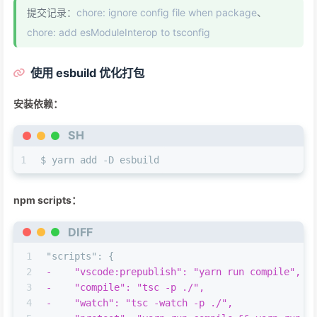
提交记录：
chore: ignore config file when package
、
chore: add esModuleInterop to tsconfig
使用 esbuild 优化打包
安装依赖：
SH
1
$ yarn add -D esbuild
npm scripts：
DIFF
1
"scripts": {
2
-    "vscode:prepublish": "yarn run compile",
3
-    "compile": "tsc -p ./",
4
-    "watch": "tsc -watch -p ./",