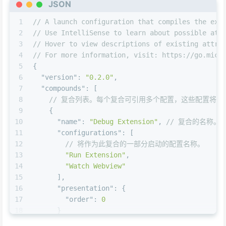
JSON
1
// A launch configuration that compiles the ext
2
// Use IntelliSense to learn about possible att
3
// Hover to view descriptions of existing attri
4
// For more information, visit: https://go.micr
5
{
6
"version"
:
"0.2.0"
,
7
"compounds"
:
[
8
// 复合列表。每个复合可引用多个配置，这些配置将一
9
{
10
"name"
:
"Debug Extension"
,
// 复合的名称。
11
"configurations"
:
[
12
// 将作为此复合的一部分启动的配置名称。
13
"Run Extension"
,
14
"Watch Webview"
15
]
,
16
"presentation"
:
{
17
"order"
:
0
18
}
19
}