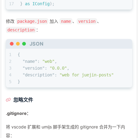
17
} 
as
IConfig
);
修改
加入
、
、
package.json
name
version
：
description
JSON
1
{
2
"name"
:
"web"
,
3
"version"
:
"0.0.0"
,
4
"description"
:
"web for juejin-posts"
5
}
忽略文件
.gitignore：
将 vscode 扩展和 umijs 脚手架生成的 gitignore 合并为一下内
容：