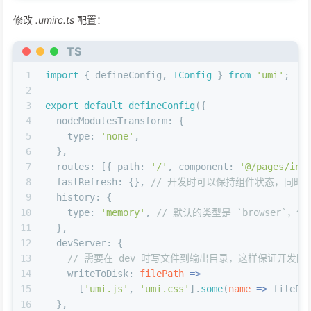
修改
.umirc.ts
配置：
TS
1
import
 { defineConfig, 
IConfig
 } 
from
'umi'
;
2
3
export
default
defineConfig
({
4
nodeModulesTransform
: {
5
type
: 
'none'
,
6
  },
7
routes
: [{ 
path
: 
'/'
, 
component
: 
'@/pages/ind
8
fastRefresh
: {}, 
// 开发时可以保持组件状态，同时
9
history
: {
10
type
: 
'memory'
, 
// 默认的类型是 `browser`，但
11
  },
12
devServer
: {
13
// 需要在 dev 时写文件到输出目录，这样保证开发阶段有
14
writeToDisk
: 
filePath
 =>
15
      [
'umi.js'
, 
'umi.css'
].
some
(
name
 =>
 filePa
16
  },