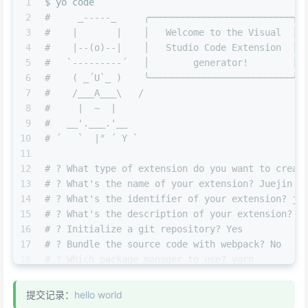
1
$ yo code
2
#     _-----_     ╭──────────────────────────╮
3
#    |       |    │   Welcome to the Visual  │
4
#    |--(o)--|    │   Studio Code Extension  │
5
#   `---------´   │        generator!        │
6
#    ( _´U`_ )    ╰──────────────────────────╯
7
#    /___A___\   /
8
#     |  ~  |
9
#   __'.___.'__
10
# ´   `  |° ´ Y `
11
12
# ? What type of extension do you want to creat
13
# ? What's the name of your extension? Juejin P
14
# ? What's the identifier of your extension? ju
15
# ? What's the description of your extension
16
# ? Initialize a git repository? Yes
17
# ? Bundle the source code with webpack? No
18
# ? Which package manager to use? yarn
19
20
$ code ./juejin-posts
提交记录：
hello world