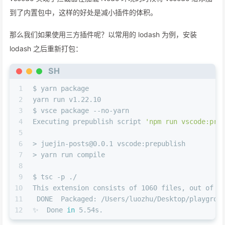
到了内置包中，这样的好处是减小插件的体积。
那么我们如果使用三方插件呢？以常用的 lodash 为例，安装
lodash 之后重新打包：
SH
1
$ yarn package
2
yarn run v1.22.10
3
$ vsce package --no-yarn
4
Executing prepublish script 
'npm run vscode:pre
5
6
> juejin-posts@0.0.1 vscode:prepublish
7
> yarn run compile
8
9
$ tsc -p ./
10
This extension consists of 1060 files, out of 
w
11
 DONE  Packaged: /Users/luozhu/Desktop/playgrou
12
✨  Done 
in
 5.54s.