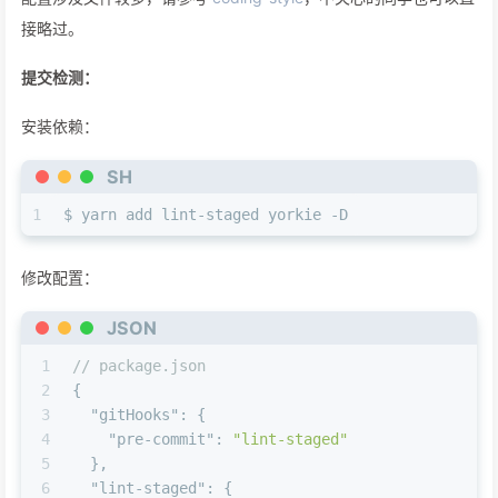
接略过。
提交检测：
安装依赖：
SH
1
$ yarn add lint-staged yorkie -D
修改配置：
JSON
1
// package.json
2
{
3
"gitHooks"
:
{
4
"pre-commit"
:
"lint-staged"
5
}
,
6
"lint-staged"
:
{