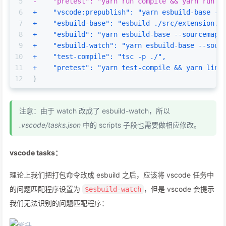
5
-    "pretest": "yarn run compile && yarn run l
6
+    "vscode:prepublish": "yarn esbuild-base --
7
+    "esbuild-base": "esbuild ./src/extension.t
8
+    "esbuild": "yarn esbuild-base --sourcemap"
9
+    "esbuild-watch": "yarn esbuild-base --sour
10
+    "test-compile": "tsc -p ./",
11
+    "pretest": "yarn test-compile && yarn lint
12
}
注意：由于 watch 改成了 esbuild-watch，所以
.vscode/tasks.json
中的 scripts 子段也需要做相应修改。
vscode tasks：
理论上我们把打包命令改成 esbuild 之后，应该将 vscode 任务中
的问题匹配程序设置为
，但是 vscode 会提示
$esbuild-watch
我们无法识别的问题匹配程序：