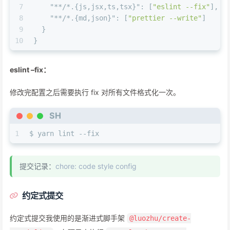
7
"**/*.{js,jsx,ts,tsx}"
:
[
"eslint --fix"
]
,
8
"**/*.{md,json}"
:
[
"prettier --write"
]
9
}
10
}
eslint –fix：
修改完配置之后需要执行 fix 对所有文件格式化一次。
SH
1
$ yarn lint --fix
提交记录：
chore: code style config
约定式提交
约定式提交我使用的是渐进式脚手架
@luozhu/create-