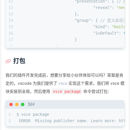
11
"presentation"
:
{
// 
12
"reveal"
:
"neve
13
}
,
14
"group"
:
{
// 定义此任务
15
"kind"
:
"build"
16
"isDefault"
:
tr
17
}
18
}
19
]
20
}
打包
我们的插件开发完成前，想要分享给小伙伴体验可以吗？答案是肯
定的，vscode 为我们提供了
vsce
实现这个需求，我们将 vsce 模
块安装到全局，然后使用
命令尝试打包：
vsce package
SH
1
$ vsce package
2
 ERROR  Missing publisher name. Learn more: http