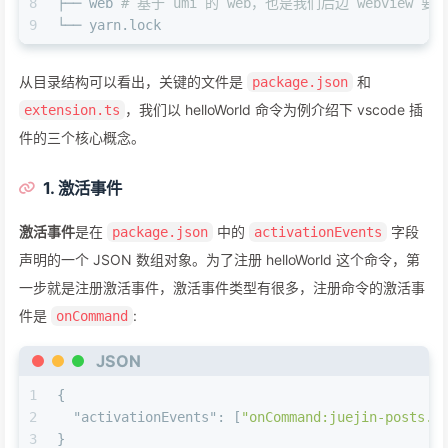
8
├── web 
# 基于 umi 的 web，也是我们后边 webview 
9
└── yarn.lock
从目录结构可以看出，关键的文件是
和
package.json
，我们以 helloWorld 命令为例介绍下 vscode 插
extension.ts
件的三个核心概念。
1. 激活事件
激活事件
是在
中的
字段
package.json
activationEvents
声明的一个 JSON 数组对象。为了注册 helloWorld 这个命令，第
一步就是注册激活事件，激活事件类型有很多，注册命令的激活事
件是
:
onCommand
JSON
1
{
2
"activationEvents"
:
[
"onCommand:juejin-posts.h
3
}