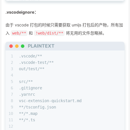
19
.vscodeignore：
20
# umi
21
**/src/.umi
由于 vscode 打包的时候只需要获取 umijs 打包后的产物，所有加
22
**/src/.umi-production
23
**/src/.umi-test
入
和
将无用的文件忽略掉。
web/**
!web/dist/**
24
**/.env.local
25
web/yarn.lock
PLAINTEXT
1
.vscode/**
2
.vscode-test/**
3
out/test/**
4
5
src/**
6
.gitignore
7
.yarnrc
8
vsc-extension-quickstart.md
9
**/tsconfig.json
10
**/*.map
11
**/*.ts
12