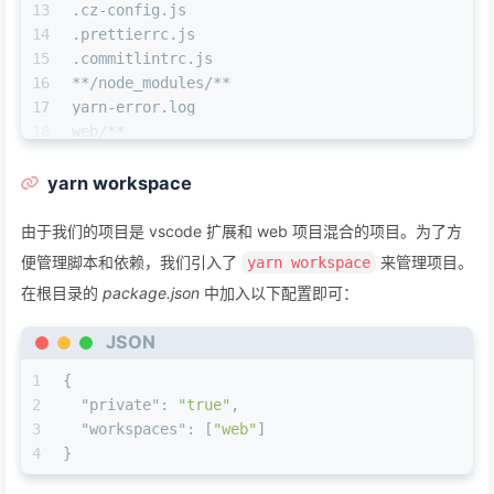
13
.cz-config.js
14
.prettierrc.js
15
.commitlintrc.js
16
**/node_modules/**
17
yarn-error.log
18
web/**
19
!web/dist/**
yarn workspace
由于我们的项目是 vscode 扩展和 web 项目混合的项目。为了方
便管理脚本和依赖，我们引入了
来管理项目。
yarn workspace
在根目录的
package.json
中加入以下配置即可：
JSON
1
{
2
"private"
:
"true"
,
3
"workspaces"
:
[
"web"
]
4
}