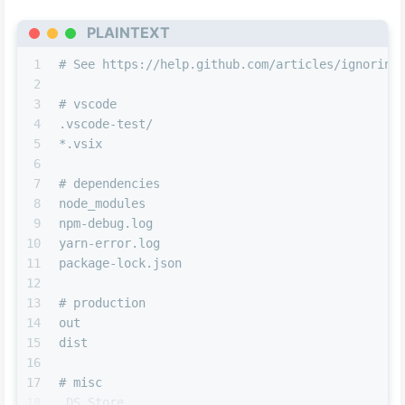
PLAINTEXT
1
# See https://help.github.com/articles/ignoring
2
3
# vscode
4
.vscode-test/
5
*.vsix
6
7
# dependencies
8
node_modules
9
npm-debug.log
10
yarn-error.log
11
package-lock.json
12
13
# production
14
out
15
dist
16
17
# misc
18
.DS_Store