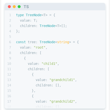
TS
1
type
TreeNode
<T> = {
2
value
: T;
3
children
: 
TreeNode
<T>[];
4
};
5
6
const
tree
: 
TreeNode
<
string
> = {
7
value
: 
"root"
,
8
children
: [
9
    {
10
value
: 
"child1"
,
11
children
: [
12
        {
13
value
: 
"grandchild1"
,
14
children
: [],
15
        },
16
        {
17
value
: 
"grandchild2"
,
18
children
: [],