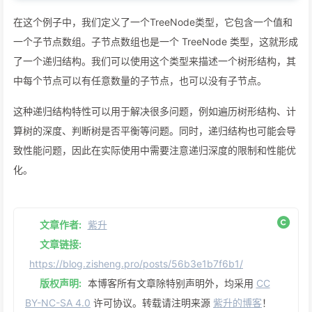
19
        },
在这个例子中，我们定义了一个TreeNode类型，它包含一个值和
20
      ],
21
    },
一个子节点数组。子节点数组也是一个 TreeNode 类型，这就形成
22
    {
了一个递归结构。我们可以使用这个类型来描述一个树形结构，其
23
value
: 
"child2"
,
中每个节点可以有任意数量的子节点，也可以没有子节点。
24
children
: [],
25
    },
这种递归结构特性可以用于解决很多问题，例如遍历树形结构、计
26
  ],
27
};
算树的深度、判断树是否平衡等问题。同时，递归结构也可能会导
致性能问题，因此在实际使用中需要注意递归深度的限制和性能优
化。
文章作者:
紫升
文章链接:
https://blog.zisheng.pro/posts/56b3e1b7f6b1/
版权声明:
本博客所有文章除特别声明外，均采用
CC
BY-NC-SA 4.0
许可协议。转载请注明来源
紫升的博客
！