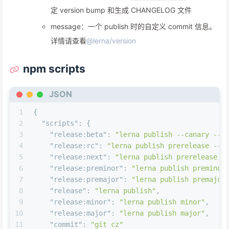
定 version bump 和生成 CHANGELOG 文件
message：一个 publish 时的自定义 commit 信息。
详情请查看
@lerna/version
npm scripts
JSON
1
{
2
"scripts"
:
{
3
"release:beta"
:
"lerna publish --canary --p
4
"release:rc"
:
"lerna publish prerelease --p
5
"release:next"
:
"lerna publish prerelease -
6
"release:preminor"
:
"lerna publish preminor
7
"release:premajor"
:
"lerna publish premajor
8
"release"
:
"lerna publish"
,
9
"release:minor"
:
"lerna publish minor"
,
10
"release:major"
:
"lerna publish major"
,
11
"commit"
:
"git cz"