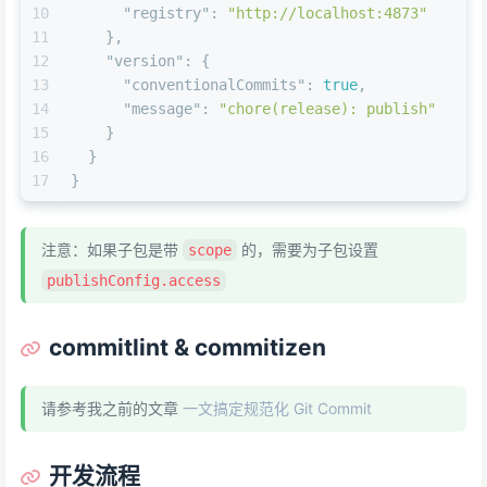
10
"registry"
:
"http://localhost:4873"
11
}
,
12
"version"
:
{
13
"conventionalCommits"
:
true
,
14
"message"
:
"chore(release): publish"
15
}
16
}
17
}
注意：如果子包是带
的，需要为子包设置
scope
publishConfig.access
commitlint & commitizen
请参考我之前的文章
一文搞定规范化 Git Commit
开发流程