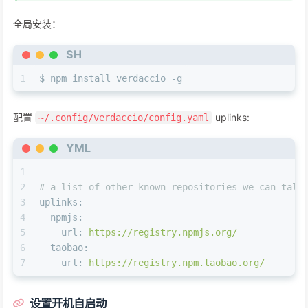
全局安装：
SH
1
$ npm install verdaccio -g
配置
uplinks:
~/.config/verdaccio/config.yaml
YML
1
---
2
# a list of other known repositories we can talk
3
uplinks:
4
npmjs:
5
url:
https://registry.npmjs.org/
6
taobao:
7
url:
https://registry.npm.taobao.org/
设置开机自启动