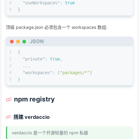
4
"useWorkspaces"
:
true
5
}
顶级 package.json 必须包含一个 workspaces 数组:
JSON
1
{
2
"private"
:
true
,
3
  ...
4
"workspaces"
:
[
"packages/*"
]
5
}
npm registry
搭建 verdaccio
verdaccio 是一个开源轻量的 npm 私服