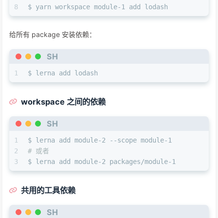
8
$ yarn workspace module-1 add lodash
给所有 package 安装依赖：
SH
1
$ lerna add lodash
workspace 之间的依赖
SH
1
$ lerna add module-2 --scope module-1
2
# 或者
3
$ lerna add module-2 packages/module-1
共用的工具依赖
SH