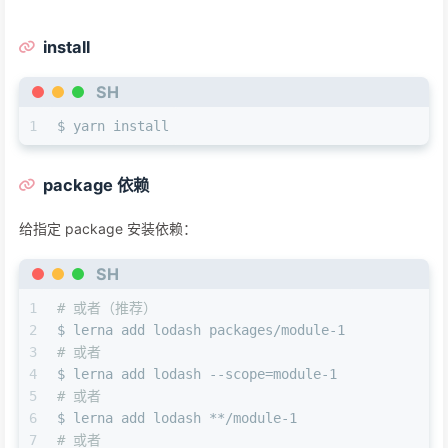
install
SH
1
$ yarn install
package 依赖
给指定 package 安装依赖：
SH
1
# 或者（推荐）
2
$ lerna add lodash packages/module-1
3
# 或者
4
$ lerna add lodash --scope=module-1
5
# 或者
6
$ lerna add lodash **/module-1
7
# 或者