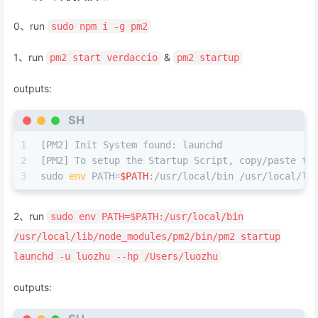
0、run
sudo npm i -g pm2
1、run
&
pm2 start verdaccio
pm2 startup
outputs:
SH
1
[PM2] Init System found: launchd
2
[PM2] To setup the Startup Script, copy/paste th
3
sudo 
env
 PATH=
$PATH
:/usr/local/bin /usr/local/li
2、run
sudo env PATH=$PATH:/usr/local/bin
/usr/local/lib/node_modules/pm2/bin/pm2 startup
launchd -u luozhu --hp /Users/luozhu
outputs: