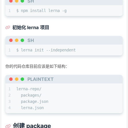
SH
1
$ npm install lerna -g
初始化 lerna 项目
SH
1
$ lerna init --independent
你的代码仓库目前应该是如下结构：
PLAINTEXT
1
lerna-repo/
2
  packages/
3
  package.json
4
  lerna.json
创建 package