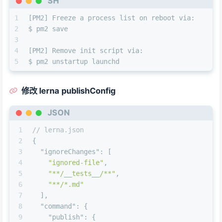
SH
1
[PM2] Freeze a process list on reboot via:
2
$ pm2 save
3
4
[PM2] Remove init script via:
5
$ pm2 unstartup launchd
修改 lerna publishConfig
JSON
1
// lerna.json
2
{
3
"ignoreChanges"
:
[
4
"ignored-file"
,
5
"**/__tests__/**"
,
6
"**/*.md"
7
]
,
8
"command"
:
{
9
"publish"
:
{