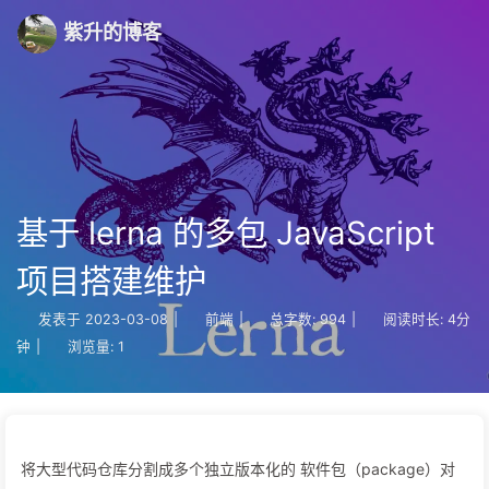
紫升的博客
基于 lerna 的多包 JavaScript
项目搭建维护
发表于
2023-03-08
|
前端
|
总字数:
994
|
阅读时长:
4分
钟
|
浏览量:
1
将大型代码仓库分割成多个独立版本化的 软件包（package）对