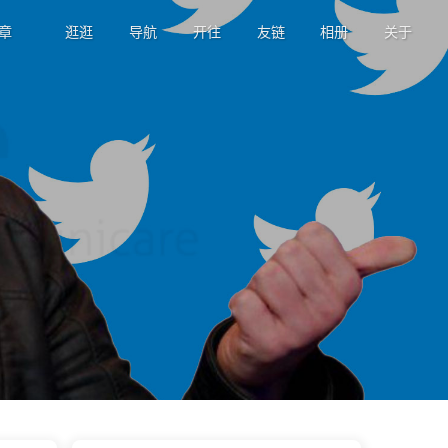
章
逛逛
导航
开往
友链
相册
关于