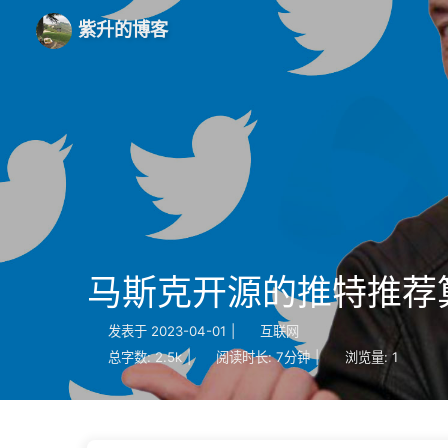
紫升的博客
马斯克开源的推特推荐
发表于
2023-04-01
|
互联网
总字数:
2.5k
|
阅读时长:
7分钟
|
浏览量:
1