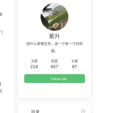
复
门
紫升
怕什么真理无穷，进一寸有一寸的欢
搜
喜。
文章
标签
分类
224
657
67
Follow Me
网
回
0
目录