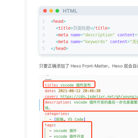
HTML
1
<
head
>
2
<
title
>
页面标题
</
title
>
3
<
meta
name
=
"description"
content
=
4
<
meta
name
=
"keywords"
content
=
"关
5
</
head
>
只要正确添加了 Hexo Front-Matter，Hexo 就