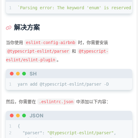
1
`Parsing error: The keyword 'enum' is reserved e
解决方案
当你使用
时，你需要安装
eslint-config-airbnb
和
@typescript-eslint/parser
@typescript-
。
eslint/eslint-plugin
SH
1
yarn add @typescript-eslint/parser -D
然后，你需要在
中添加以下内容：
.eslintrc.json
JSON
1
{
2
"parser"
:
"@typescript-eslint/parser"
,