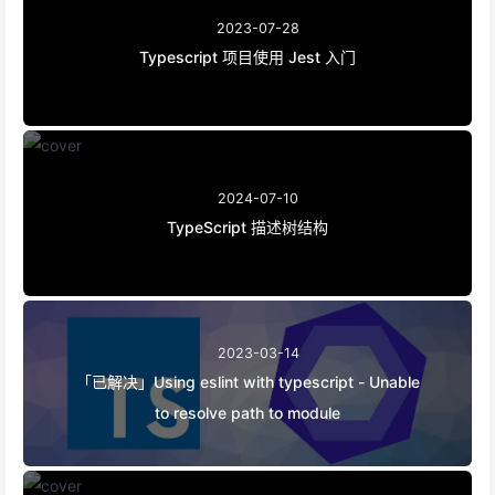
2023-07-28
Typescript 项目使用 Jest 入门
2024-07-10
TypeScript 描述树结构
2023-03-14
「已解决」Using eslint with typescript - Unable
to resolve path to module