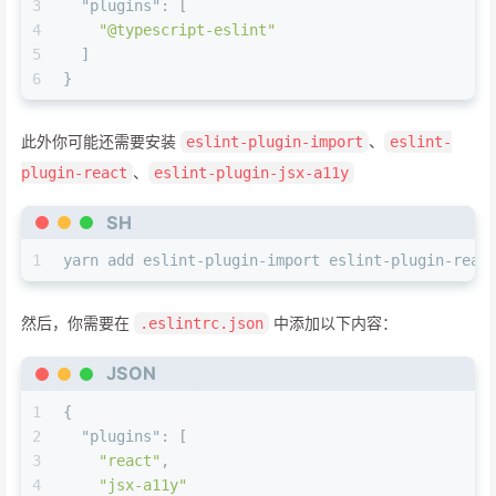
3
"plugins"
:
[
4
"@typescript-eslint"
5
]
6
}
此外你可能还需要安装
、
eslint-plugin-import
eslint-
、
plugin-react
eslint-plugin-jsx-a11y
SH
1
yarn add eslint-plugin-import eslint-plugin-reac
然后，你需要在
中添加以下内容：
.eslintrc.json
JSON
1
{
2
"plugins"
:
[
3
"react"
,
4
"jsx-a11y"