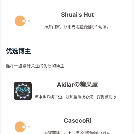
Shuai's Hut
推开门窗，让阳光雨露洒遍每个角落。
优选博主
推荐一波紫升关注的优质的博主
Akilarの糖果屋
流水幽吟绕耳边，煦风馨语抚心弦，挥臂欲揽冰钩月，银星斟酌醉人涎。
CasecoRi
高智商播主，不会技术也想闯荡互联网