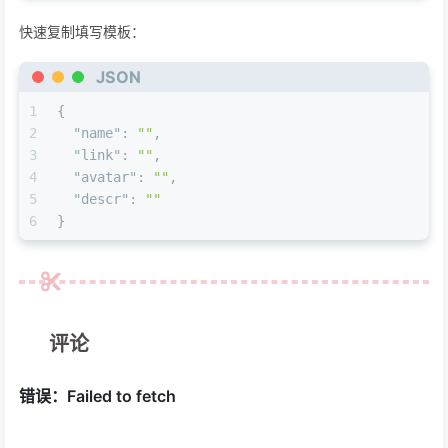
快速复制填写模板：
JSON
1
{
2
"name"
:
""
,
3
"link"
:
""
,
4
"avatar"
:
""
,
5
"descr"
:
""
6
}
评论